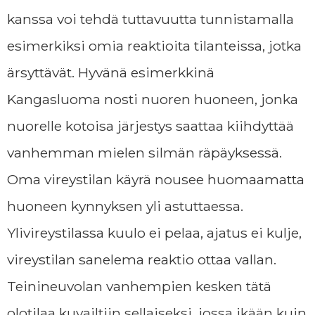
kanssa voi tehdä tuttavuutta tunnistamalla
esimerkiksi omia reaktioita tilanteissa, jotka
ärsyttävät. Hyvänä esimerkkinä
Kangasluoma nosti nuoren huoneen, jonka
nuorelle kotoisa järjestys saattaa kiihdyttää
vanhemman mielen silmän räpäyksessä.
Oma vireystilan käyrä nousee huomaamatta
huoneen kynnyksen yli astuttaessa.
Ylivireystilassa kuulo ei pelaa, ajatus ei kulje,
vireystilan sanelema reaktio ottaa vallan.
Teinineuvolan vanhempien kesken tätä
olotilaa kuvailtiin sellaiseksi, jossa ikään kuin