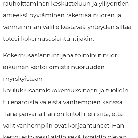
rauhoittaminen keskusteluun ja ylilyöntien
anteeksi pyytäminen rakentaa nuoren ja
vanhemman välille kestävää yhteyden siltaa,
totesi kokemusasiantuntijakin.
Kokemusasiantuntijana toiminut nuori
aikuinen kertoi omista nuoruuden
myrskyistään
koulukiusaamiskokemuksineen ja tuolloin
tulenaroista väleistä vanhempien kanssa.
Tänä päivänä hän on kiitollinen siitä, että
välit vanhempiin ovat korjaantuneet. Hän
kertoi erityisesti äidin sekä isoäidin olevan