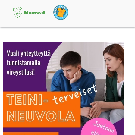
Etusivu
Osallistu
Perheille
Yrityksille