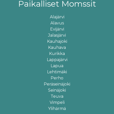
Paikalliset Momssit
Alajärvi
Alavus
Evijärvi
Jalasjärvi
Kauhajoki
Kauhava
Kurikka
Lappajärvi
Lapua
Lehtimäki
Perho
Peräseinäjoki
×
Sivusto käyttää evästeitä
Seinäjoki
Teuva
Vimpeli
Evästeitä (cookie) käytetään parantamaan
Ylihärmä