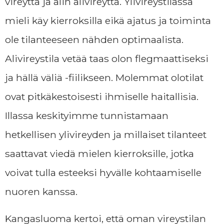
vireyttä ja alin alivireyttä. Ylivireystilassa
mieli käy kierroksilla eikä ajatus ja toiminta
ole tilanteeseen nähden optimaalista.
Alivireystila vetää taas olon flegmaattiseksi
ja hällä väliä -fiilikseen. Molemmat olotilat
ovat pitkäkestoisesti ihmiselle haitallisia.
Illassa keskityimme tunnistamaan
hetkellisen ylivireyden ja millaiset tilanteet
saattavat viedä mielen kierroksille, jotka
voivat tulla esteeksi hyvälle kohtaamiselle
nuoren kanssa.
Kangasluoma kertoi, että oman vireystilan