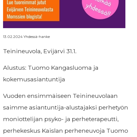
Momssien tarina
Ajankohtaista
13.02.2024 Yhdessä-hanke
Teinineuvola, Evijärvi 31.1.
Yhteystiedot
Alustus: Tuomo Kangasluoma ja
kokemusasiantuntija
Tilaa uutiskirje
Vuoden ensimmäiseen Teinineuvolaan
LAHJOITA
saimme asiantuntija-alustajaksi perhetyön
moniottelijan psyko- ja perheterapeutti,
perhekeskus Kaislan perheneuvoja Tuomo