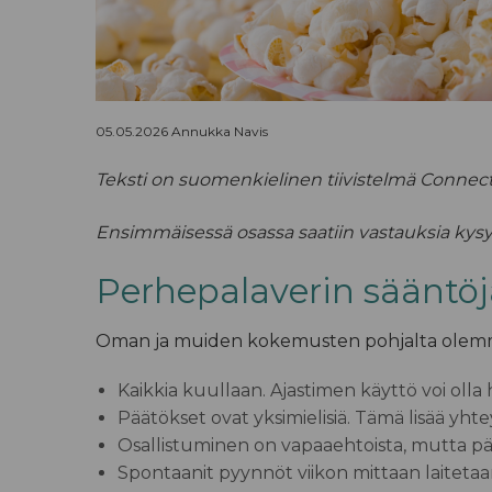
05.05.2026 Annukka Navis
Teksti on suomenkielinen tiivistelmä Connect
Ensimmäisessä osassa saatiin vastauksia kysym
Perhepalaverin sääntöj
Oman ja muiden kokemusten pohjalta olemme
Kaikkia kuullaan
. Ajastimen käyttö voi oll
Päätökset ovat yksimielisiä.
Tämä lisää yht
Osallistuminen on vapaaehtoista, mutta pä
Spontaanit pyynnöt viikon mittaan laitetaa