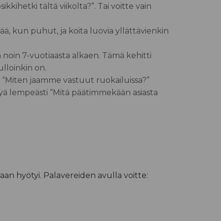
sikkihetki tältä viikolta?”
. Tai voitte vain
vää, kun puhut, ja koita luovia yllättävienkin
noin 7-vuotiaasta alkaen. Tämä kehitti
ulloinkin on.
 “Miten jaamme vastuut ruokailuissa?”
syä lempeästi
“Mitä päätimmekään asiasta
n hyötyi. Palavereiden avulla voitte: