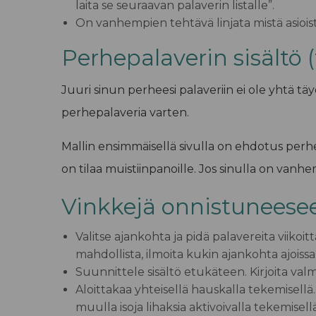
laita se seuraavan palaverin listalle”.
On vanhempien tehtävä linjata mistä asioist
Perhepalaverin sisältö (
Juuri sinun perheesi palaveriin ei ole yhtä täy
perhepalaveria varten
.
Mallin ensimmäisellä sivulla on ehdotus perhepal
on tilaa muistiinpanoille. Jos sinulla on vanhe
Vinkkejä onnistuneese
Valitse ajankohta ja pidä palavereita viikoitt
mahdollista, ilmoita kukin ajankohta ajoissa
Suunnittele sisältö etukäteen.
Kirjoita val
Aloittakaa yhteisellä hauskalla tekemisellä
muulla isoja lihaksia aktivoivalla tekemise