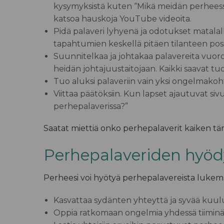
kysymyksistä kuten
“Mikä meidän perheessä
katsoa hauskoja YouTube videoita.
Pidä palaveri lyhyenä ja odotukset matalal
tapahtumien keskellä pitäen tilanteen posit
Suunnitelkaa ja johtakaa palavereita vuor
heidän johtajuustaitojaan. Kaikki saavat tu
Tuo aluksi palaveriin vain yksi ongelmakoh
Viittaa päätöksiin.
Kun lapset ajautuvat sivur
perhepalaverissa?”
Saatat miettiä onko perhepalaverit kaiken t
Perhepalaveriden hyöd
Perheesi voi hyötyä perhepalavereista lukema
Kasvattaa sydänten yhteyttä ja syvää kuu
Oppia ratkomaan ongelmia yhdessä tiimin