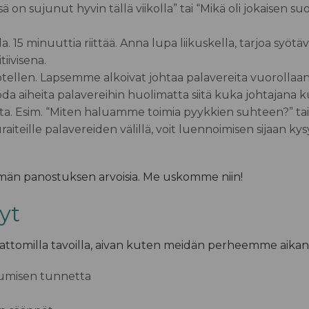
 on sujunut hyvin tällä viikolla”
tai
“Mikä oli jokaisen suo
la.
15 minuuttia riittää. Anna lupa liikuskella, tarjoa syötä
iivisena.
otellen.
Lapsemme alkoivat johtaa palavereita vuorollaan 
oda aiheita palavereihin huolimatta siitä kuka johtajana k
ta.
Esim. “Miten haluamme toimia pyykkien suhteen?” tai
aiteille palavereiden välillä,
voit luennoimisen sijaan ky
ämän panostuksen arvoisia.
Me uskomme niin!
yt
ttomilla tavoilla, aivan kuten meidän perheemme aikanaa
lumisen tunnetta
ä