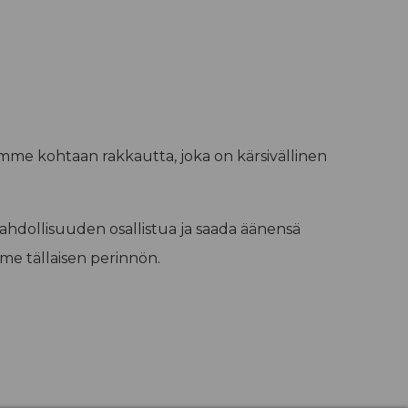
iamme kohtaan rakkautta, joka
on kärsivällinen
hdollisuuden osallistua ja saada äänensä
mme tällaisen perinnön.