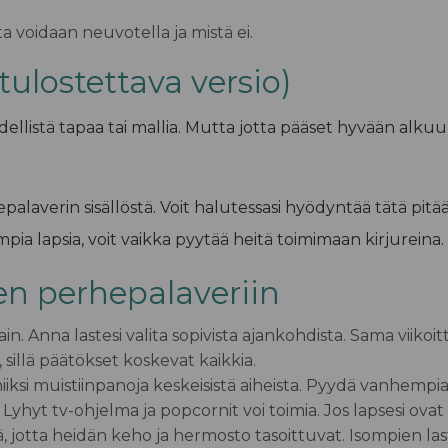
a voidaan neuvotella ja mistä ei.
tulostettava versio)
dellistä tapaa tai mallia. Mutta jotta pääset hyvään alkuu
averin sisällöstä. Voit halutessasi hyödyntää tätä pitääkses
mpia lapsia, voit vaikka pyytää heitä toimimaan kirjureina.
en perhepalaveriin
ain.
Anna lastesi valita sopivista ajankohdista. Sama viikoit
, sillä päätökset koskevat kaikkia.
miiksi muistiinpanoja keskeisistä aiheista. Pyydä vanhemp
.
Lyhyt tv-ohjelma ja popcornit
voi toimia. Jos lapsesi ovat
llä, jotta heidän keho ja hermosto tasoittuvat. Isompien l