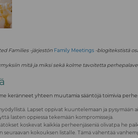
ed Families -järjestön
Family Meetings
-blogitekstistä osa
yksiin mitä ja miksi sekä kolme tavoitetta perhepalavere
ä
 keränneet yhteen muutamia sääntöjä toimivia perhepa
a hyödyllistä. Lapset oppivat kuuntelemaan ja pysymään a
eyttä lasten oppiessa tekemään kompromisseja.
ätökset koskevat kaikkia perheenjäseniä
olivatpa he paika
n seuraavan kokouksen listalle.
Tämä vähentää vanhempien