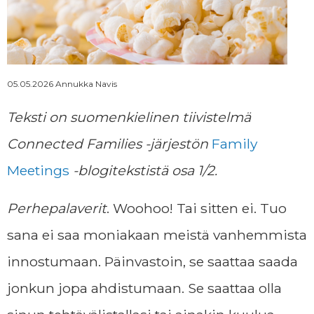
Momssien tarina
Ajankohtaista
05.05.2026 Annukka Navis
Teksti on suomenkielinen tiivistelmä
Yhteystiedot
Connected Families -järjestön
Family
Meetings
-blogitekstistä osa 1/2.
Tilaa uutiskirje
Perhepalaverit
. Woohoo! Tai sitten ei. Tuo
sana ei saa moniakaan meistä vanhemmista
LAHJOITA
innostumaan. Päinvastoin, se saattaa saada
jonkun jopa ahdistumaan. Se saattaa olla