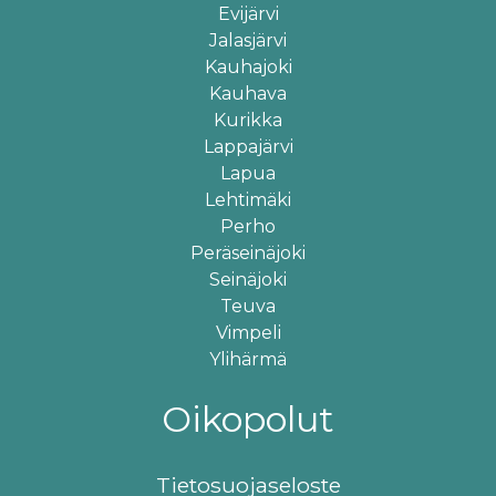
Evijärvi
Jalasjärvi
Kauhajoki
Kauhava
Kurikka
Lappajärvi
Lapua
Lehtimäki
Perho
Peräseinäjoki
×
Sivusto käyttää evästeitä
Seinäjoki
Teuva
Vimpeli
Evästeitä (cookie) käytetään parantamaan
Ylihärmä
sivuston käytettävyyttä, tilastollisiin
Oikopolut
tarkoituksiin, ja osa liittyy kolmansien
osapuolten tarjoamiin palveluihin. Valinnalla
Tietosuojaseloste