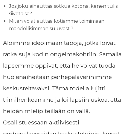
Jos joku aiheuttaa sotkua kotona, kenen tulisi
siivota se?
Miten voisit auttaa kotiamme toimimaan
mahdollisimman sujuvasti?
Aloimme ideoimaan tapoja, jotka loivat
ratkaisuja kodin ongelmakohtiin. Samalla
lapsemme oppivat, että he voivat tuoda
huolenaiheitaan perhepalaverihimme
keskusteltavaksi. Tämä todella lujitti
tiimihenkeämme ja loi lapsiin uskoa, että
heidän mielipiteillään on väliä.
Osallistuessaan aktiivisesti
perhepalavereiden keskusteluihin, lapset