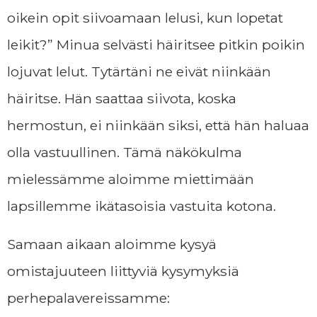
oikein opit siivoamaan lelusi, kun lopetat
leikit?”
Minua selvästi häiritsee pitkin poikin
lojuvat lelut. Tytärtäni ne eivät niinkään
häiritse.
Hän saattaa siivota, koska
hermostun, ei niinkään siksi, että hän haluaa
olla vastuullinen.
Tämä näkökulma
mielessämme aloimme miettimään
lapsillemme ikätasoisia vastuita kotona.
Samaan aikaan aloimme kysyä
omistajuuteen liittyviä kysymyksiä
perhepalavereissamme: