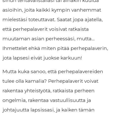
sinun tehtävälistallasi tai ainakin kuulua
asioihin, joita kaikki kympin vanhemmat
mielestäsi toteuttavat. Saatat jopa ajatella,
että perhepalaverit voisivat ratkaista
muutaman asian perheessäsi, mutta…
Ihmettelet ehkä miten pitää perhepalaverin,
jota lapsesi eivät juokse karkuun!
Mutta kuka sanoo, että perhepalavereiden
tulee olla kamalia? Perhepalaverit voivat
rakentaa yhteistyötä, ratkaista perheen
ongelmia, rakentaa vastuullisuutta ja
johtajuutta lapsissasi, ja kaiken tämän