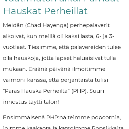
Hauskat Perheillat
Meidän (Chad Hayenga) perhepalaverit
alkoivat, kun meillä oli kaksi lasta, 6- ja 3-
vuotiaat. Tiesimme, että palavereiden tulee
olla hauskoja, jotta lapset haluaisivat tulla
mukaan. Eräänä päivänä ilmoitimme
vaimoni kanssa, että perjantaista tulisi
“Paras Hauska Perheilta” (PHP). Suuri
innostus täytti talon!
Ensimmäisenä PHP:nä teimme popcornia,
joimme kaakaota ja katsoimme Popsikkaita.