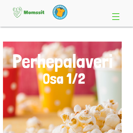
Etusivu
Osallistu
Perheille
Yrityksille