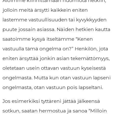
Aloimme kiinnittämään huomiota hetkiin,
jolloin meitä ärsytti kaikkein eniten
lastemme vastuullisuuden tai kyvykkyyden
puute jossain asiassa. Näiden hetkien kautta
saatoimme kysyä itseltämme
“Kenen
vastuulla tämä ongelma on?”
Henkilön, jota
eniten ärsyttää jonkin asian tekemättömyys,
oletetaan usein ottavan vastuun kyseisestä
ongelmasta. Mutta
kun otan vastuun lapseni
ongelmasta, otan vastuun pois lapseltani.
Jos esimerkiksi tyttäreni jättää jälkeensä
sotkun, saatan hermostua ja sanoa
“Milloin