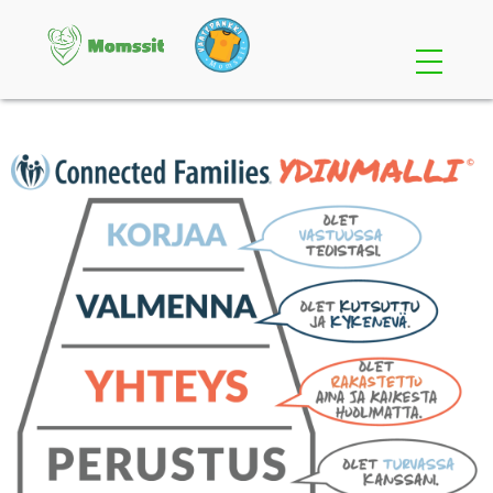
Etusivu
Osallistu
Perheille
Yrityksille