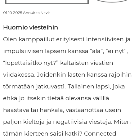
Momssien tarina
01.10.2025 Annukka Navis
Huomio viesteihin
Ajankohtaista
Olen kamppaillut erityisesti intensiivisen ja
impulsiivisen lapseni kanssa “älä”, “ei nyt”,
Yhteystiedot
“lopettaisitko nyt?” kaltaisten viestien
viidakossa. Joidenkin lasten kanssa rajoihin
Tilaa uutiskirje
törmätään jatkuvasti. Tällainen lapsi, joka
ehkä jo itsekin tietää olevansa välillä
LAHJOITA
haastava tai hankala, vastaanottaa usein
paljon kieltoja ja negatiivisia viestejä. Miten
tämän kierteen saisi katki? Connected