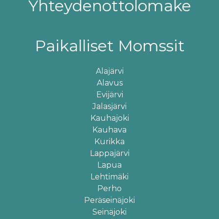
Yhteydenottolomake
Paikalliset Momssit
Alajärvi
Alavus
Evijärvi
Jalasjärvi
Kauhajoki
Kauhava
Kurikka
Lappajärvi
Lapua
Lehtimäki
Perho
Peräseinäjoki
×
Sivusto käyttää evästeitä
Seinäjoki