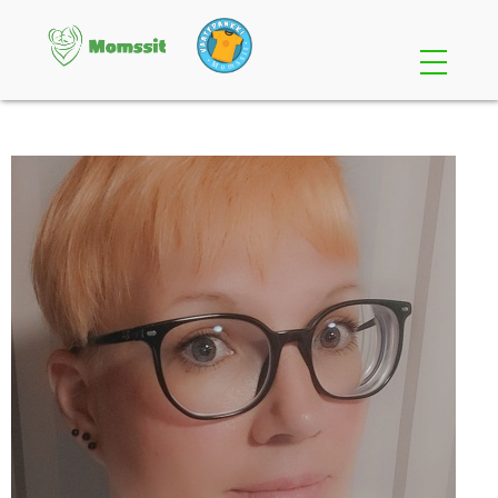
Etusivu
Osallistu
Perheille
Yrityksille