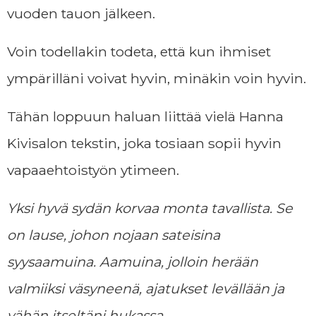
vuoden tauon jälkeen.
Voin todellakin todeta, että kun ihmiset
ympärilläni voivat hyvin, minäkin voin hyvin.
Tähän loppuun haluan liittää vielä Hanna
Kivisalon tekstin, joka tosiaan sopii hyvin
vapaaehtoistyön ytimeen.
Yksi hyvä sydän korvaa monta tavallista. Se
on lause, johon nojaan sateisina
syysaamuina. Aamuina, jolloin herään
valmiiksi väsyneenä, ajatukset levällään ja
vähän itseltäni hukassa.