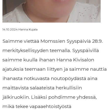
Momssien tarina
Ajankohtaista
14.10.2024 Hanna Kujala
Saimme viettää Momssien Syyspäiviä 28.9.
Yhteystiedot
merkityksellisyyden teemalla. Syyspäivillä
saimme kuulla ihanan Hanna Kivisalon
Tilaa uutiskirje
ajatuksia teemaan liittyen ja saimme nauttia
ihanasta notkuvasta noutopöydästä aina
LAHJOITA
maittavista salaateista herkullisiin
jälkiruokiin. Lisäksi pohdimme yhdessä,
mikä tekee vapaaehtoistyöstä