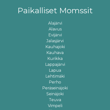
Paikalliset Momssit
Alajärvi
Alavus
Evijärvi
Jalasjärvi
Kauhajoki
Kauhava
Kurikka
Lappajärvi
Lapua
Lehtimäki
Perho
Peräseinäjoki
×
Sivusto käyttää evästeitä
Seinäjoki
Teuva
Vimpeli